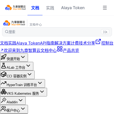
Alaya Token
文档
实践
文档中心
搜索
⌘K
文档
实践
Alaya Token
API指南
解决方案
计费
技术分享
控制台
↗
欢迎来到九章智算云文档中心
产品总览
快速开始
ALab 工作台
CCI 容器实例
HyperTrain 训练平台
VKS Kubernetes 服务
Aladdin
客户中心