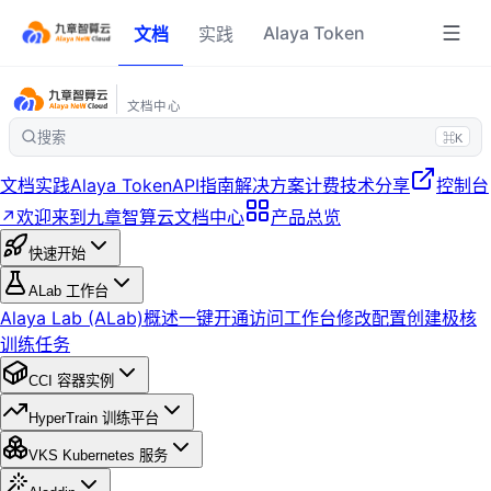
Alaya Token
文档
实践
文档中心
搜索
⌘K
文档
实践
Alaya Token
API指南
解决方案
计费
技术分享
控制台
↗
欢迎来到九章智算云文档中心
产品总览
快速开始
ALab 工作台
Alaya Lab (ALab)概述
一键开通
访问工作台
修改配置
创建极核
训练任务
CCI 容器实例
HyperTrain 训练平台
VKS Kubernetes 服务