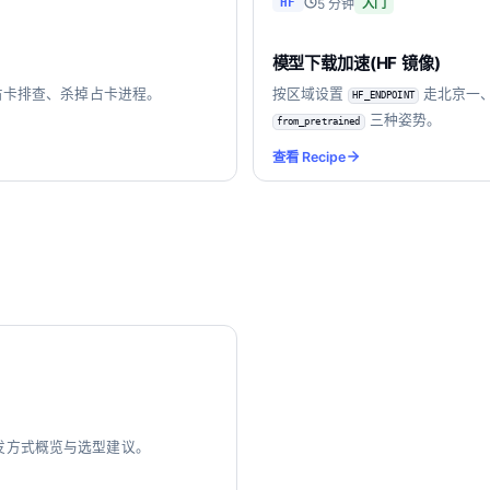
5 分钟
HF
入门
模型下载加速(HF 镜像)
卡排查、杀掉占卡进程。
按区域设置
走北京一
HF_ENDPOINT
三种姿势。
from_pretrained
查看 Recipe
五种远程开发方式概览与选型建议。