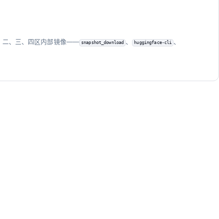
、二、三、四区内部镜像——
、
、
snapshot_download
huggingface-cli