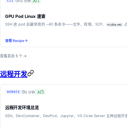
10 分钟
CLI
入门
GPU Pod Linux 速查
SSH 进 pod 后最常用的 ~40 条命令——文件、权限、SCP、
占
nvidia-smi
查看 Recipe
查看其余
5
个 →
远程开发
5 分钟
REMOTE
入门
远程开发环境总览
SSH、DevContainer、DevPod、Jupyter、VS Code Server 