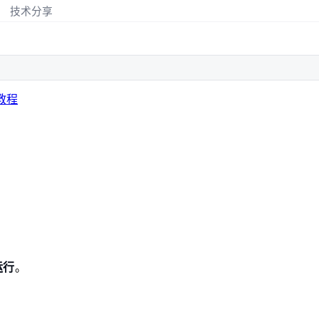
技术分享
教程
运行
。