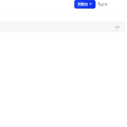
EN
控制台 ↗
⌘K