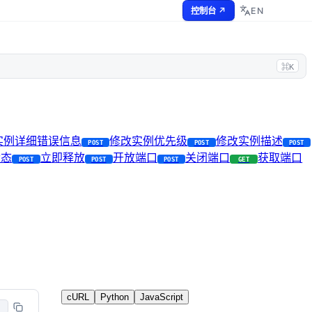
EN
控制台 ↗
⌘K
I实例详细错误信息
修改实例优先级
修改实例描述
POST
POST
POST
状态
立即释放
开放端口
关闭端口
获取端口
POST
POST
POST
GET
cURL
Python
JavaScript