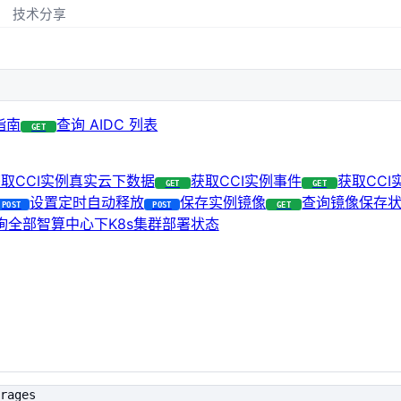
技术分享
 指南
查询 AIDC 列表
GET
取CCI实例真实云下数据
获取CCI实例事件
获取CC
GET
GET
设置定时自动释放
保存实例镜像
查询镜像保存
POST
POST
GET
询全部智算中心下K8s集群部署状态
rages