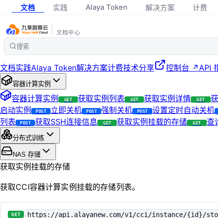
Alaya Token
文档
实践
解决方案
计费
文档中心
搜索
文档
实践
Alaya Token
解决方案
计费
技术分享
控制台 ↗
API
容器计算实例
容器计算实例
获取实例列表
获取实例详情
获
GET
GET
GET
启动实例
立即关机
强制关机
设置定时自动关机
POST
POST
POST
列表
获取SSH连接信息
获取实例挂载的存储
查
POST
GET
GET
分布式训练
NAS 存储
获取实例挂载的存储
获取CCI容器计算实例挂载的存储列表。
https://api.alayanew.com/v1/cci/instance/{id}/sto
GET