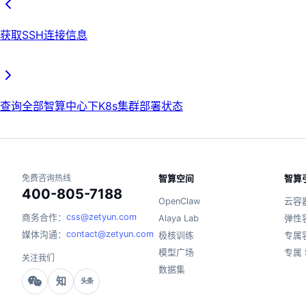
获取SSH连接信息
查询全部智算中心下K8s集群部署状态
免费咨询热线
智算空间
智算
400-805-7188
OpenClaw
云容
css@zetyun.com
商务合作：
Alaya Lab
弹性
contact@zetyun.com
媒体沟通：
极核训练
专属
模型广场
专属 
关注我们
数据集
知
头条