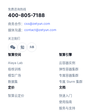
免费咨询热线
400-805-7188
css@zetyun.com
商务合作：
contact@zetyun.com
媒体沟通：
关注我们
知
头条
智算空间
智算引擎
Alaya Lab
云容器实例
极核训练
弹性容器集群
模型广场
专属容器集群
数据集
专属 Slurm 集群
定价
文档
智算云定价
快速入门
使用指南
服务与支持