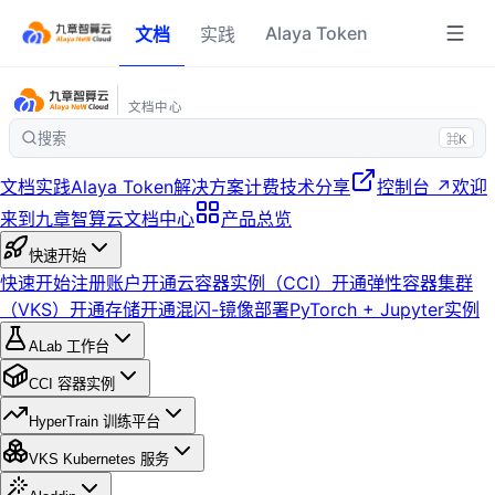
Alaya Token
文档
实践
文档中心
搜索
⌘K
文档
实践
Alaya Token
解决方案
计费
技术分享
控制台 ↗
欢迎
来到九章智算云文档中心
产品总览
快速开始
快速开始
注册账户
开通云容器实例（CCI）
开通弹性容器集群
（VKS）
开通存储
开通混闪-镜像
部署PyTorch + Jupyter实例
ALab 工作台
CCI 容器实例
HyperTrain 训练平台
VKS Kubernetes 服务