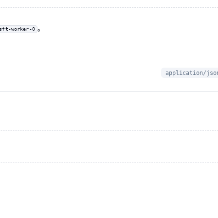
。
sft-worker-0
application/jso