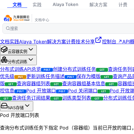
Alaya Token
文档
实践
解决方案
计费
文档中心
搜索
文档
实践
Alaya Token
解决方案
计费
技术分享
控制台 ↗
API
云容器实例
分布式训练
分布式训练API总览
创建分布式训练任务
查询任务列
POST
GET
优先级
更新训练任务描述
保存为模版
查询产品
PUT
POST
GET
版
查询容器组列表
查询容器组基本信息
容器组
GET
GET
GET
控信息
Pod 开放端口
Pod 关闭端口
Pod 开放
POST
POST
GET
查询任务订阅结果
训练类型列表
分布式训练任
GET
GET
GET
NAS存储
Pod 开放端口列表
查询分布式训练任务下指定 Pod（容器组）当前已开放的端口