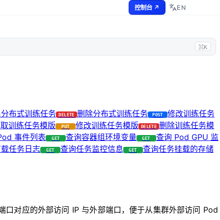
EN
控制台 ↗
⌘K
启分布式训练任务
删除分布式训练任务
修改训练任务
DELETE
POST
获取训练任务模版
修改训练任务模版
删除训练任务模
PUT
DELETE
Pod 事件列表
查询容器组环境变量
查询 Pod GPU 监
GET
GET
下载任务日志
查询任务监控信息
查询任务挂载的存储
GET
GET
对应的外部访问 IP 与外部端口，便于从集群外部访问 Pod