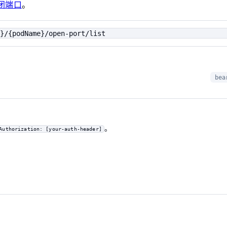
关闭端口
。
}/{podName}/open-port/list
bea
。
Authorization: [your-auth-header]