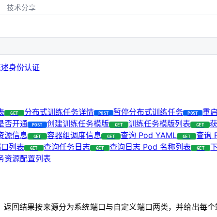
技术分享
概述
身份认证
表
分布式训练任务详情
暂停分布式训练任务
重
GET
POST
POST
是否开通
创建训练任务模版
训练任务模版列表
POST
GET
GET
资源信息
容器组调度信息
查询 Pod YAML
查询 
GET
GET
GET
端口列表
查询任务日志
查询日志 Pod 名称列表
GET
GET
GET
务资源配置列表
，返回结果按来源分为系统端口与自定义端口两类，并给出每个端口