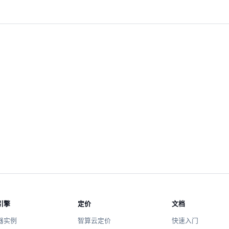
引擎
定价
文档
器实例
智算云定价
快速入门