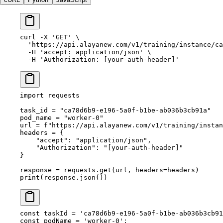
curl
 -X
 'GET'
 \
  'https://api.alayanew.com/v1/training/instance/ca
  -H
 'accept: application/json'
 \
  -H
 'Authorization: [your-auth-header]'
import
 requests
task_id 
=
 "ca78d6b9-e196-5a0f-b1be-ab036b3cb91a"
pod_name 
=
 "worker-0"
url 
=
 f
"https://api.alayanew.com/v1/training/instan
headers 
=
 {
    "accept"
: 
"application/json"
,
    "Authorization"
: 
"[your-auth-header]"
}
response 
=
 requests.get(url, 
headers
=
headers)
print
(response.json())
const
 taskId
 =
 'ca78d6b9-e196-5a0f-b1be-ab036b3cb91
const
 podName
 =
 'worker-0'
;