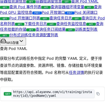
容器组资源信息
容器组调度信息
查询 Pod YAML
GET
GET
查询 Pod 事件列表
查询容器组环境变量
查询
GET
GET
GET
Pod GPU 监控信息
Pod 开放端口
Pod 关闭端口
POST
POST
Pod 开放端口列表
查询任务日志
查询日志 Pod
GET
GET
GET
名称列表
下载任务日志
查询任务监控信息
查询
GET
GET
GET
任务挂载的存储
查询任务订阅结果
训练类型列表
GET
GET
分布式训练任务资源配置列表
GET
NAS存储
查询 Pod YAML
获取分布式训练任务中指定 Pod 的完整 YAML 定义，便于排
查该节点的调度参数、资源声明、镜像、存储挂载与环境变量
等底层配置是否符合预期。Pod 名称可从
任务详情
的执行记录
中获取。
https://api.alayanew.com/v1/training/insta
GET
nce/{id}/{podName}/yaml