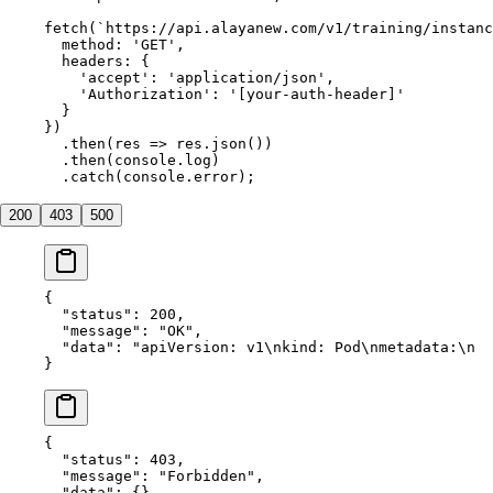
fetch
(
`https://api.alayanew.com/v1/training/instanc
  method: 
'GET'
,
  headers: {
    'accept'
: 
'application/json'
,
    'Authorization'
: 
'[your-auth-header]'
  }
})
  .
then
(
res
 =>
 res.
json
())
  .
then
(console.log)
  .
catch
(console.error);
200
403
500
{
  "status"
: 
200
,
  "message"
: 
"OK"
,
  "data"
: 
"apiVersion: v1
\n
kind: Pod
\n
metadata:
\n
  
}
{
  "status"
: 
403
,
  "message"
: 
"Forbidden"
,
  "data"
: {}