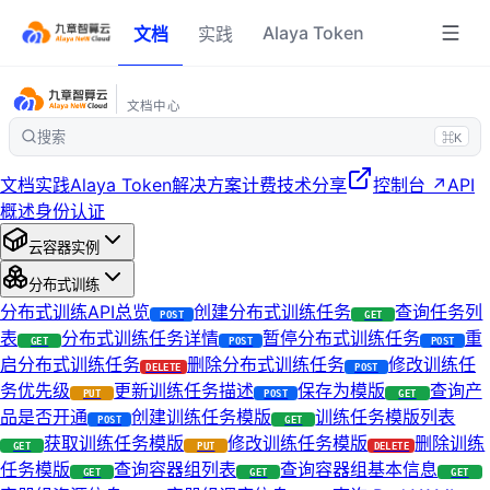
Alaya Token
文档
实践
文档中心
搜索
⌘K
文档
实践
Alaya Token
解决方案
计费
技术分享
控制台 ↗
API
概述
身份认证
云容器实例
分布式训练
分布式训练API总览
创建分布式训练任务
查询任务列
POST
GET
表
分布式训练任务详情
暂停分布式训练任务
重
GET
POST
POST
启分布式训练任务
删除分布式训练任务
修改训练任
DELETE
POST
务优先级
更新训练任务描述
保存为模版
查询产
PUT
POST
GET
品是否开通
创建训练任务模版
训练任务模版列表
POST
GET
获取训练任务模版
修改训练任务模版
删除训练
GET
PUT
DELETE
任务模版
查询容器组列表
查询容器组基本信息
GET
GET
GET