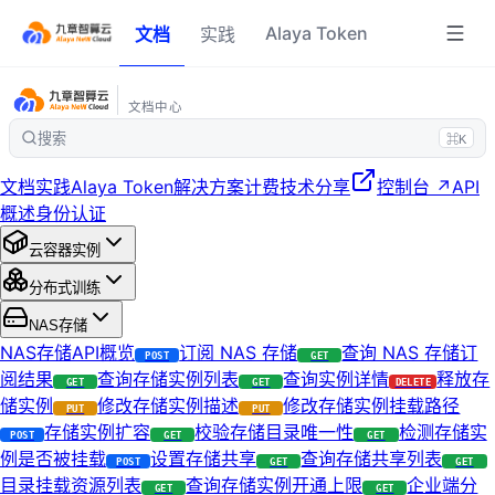
Alaya Token
文档
实践
文档中心
搜索
⌘K
文档
实践
Alaya Token
解决方案
计费
技术分享
控制台 ↗
API
概述
身份认证
云容器实例
分布式训练
NAS存储
NAS存储API概览
订阅 NAS 存储
查询 NAS 存储订
POST
GET
阅结果
查询存储实例列表
查询实例详情
释放存
GET
GET
DELETE
储实例
修改存储实例描述
修改存储实例挂载路径
PUT
PUT
存储实例扩容
校验存储目录唯一性
检测存储实
POST
GET
GET
例是否被挂载
设置存储共享
查询存储共享列表
POST
GET
GET
目录挂载资源列表
查询存储实例开通上限
企业端分
GET
GET