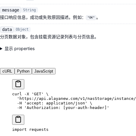
message
String
接口响应信息，成功或失败原因描述。例如：
。
"OK"
data
Object
分页数据对象，包含挂载资源记录列表与分页信息。
显示 properties
cURL
Python
JavaScript
curl
 -X
 'GET'
 \
  'https://api.alayanew.com/v1/nasStorage/instance/
  -H
 'accept: application/json'
 \
  -H
 'Authorization: [your-auth-header]'
import
 requests