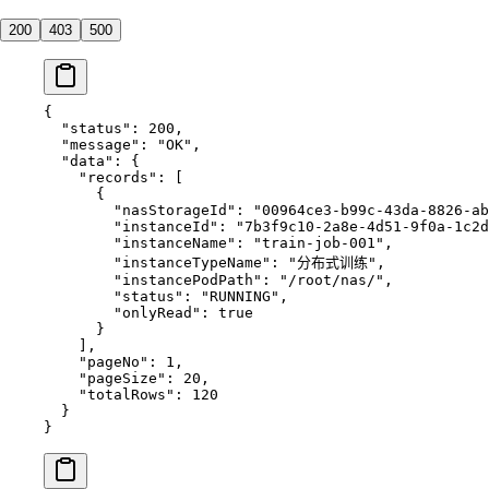
200
403
500
{
  "status"
: 
200
,
  "message"
: 
"OK"
,
  "data"
: {
    "records"
: [
      {
        "nasStorageId"
: 
"00964ce3-b99c-43da-8826-ab
        "instanceId"
: 
"7b3f9c10-2a8e-4d51-9f0a-1c2d
        "instanceName"
: 
"train-job-001"
,
        "instanceTypeName"
: 
"分布式训练"
,
        "instancePodPath"
: 
"/root/nas/"
,
        "status"
: 
"RUNNING"
,
        "onlyRead"
: 
true
      }
    ],
    "pageNo"
: 
1
,
    "pageSize"
: 
20
,
    "totalRows"
: 
120
  }
}