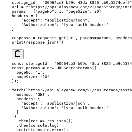
storage_id 
=
 "00964ce3-b99c-43da-8826-ab9c5574eef2"
url 
=
 f
"https://api.alayanew.com/v1/nasStorage/inst
params 
=
 {
"pageNo"
: 
1
, 
"pageSize"
: 
20
}
headers 
=
 {
    "accept"
: 
"application/json"
,
    "Authorization"
: 
"[your-auth-header]"
}
response 
=
 requests.get(url, 
params
=
params, 
headers
print
(response.json())
const
 storageId
 =
 '00964ce3-b99c-43da-8826-ab9c5574
const
 params
 =
 new
 URLSearchParams
({
  pageNo: 
'1'
,
  pageSize: 
'20'
});
fetch
(
`https://api.alayanew.com/v1/nasStorage/insta
  method: 
'GET'
,
  headers: {
    'accept'
: 
'application/json'
,
    'Authorization'
: 
'[your-auth-header]'
  }
})
  .
then
(
res
 =>
 res.
json
())
  .
then
(console.log)
  .
catch
(console.error);