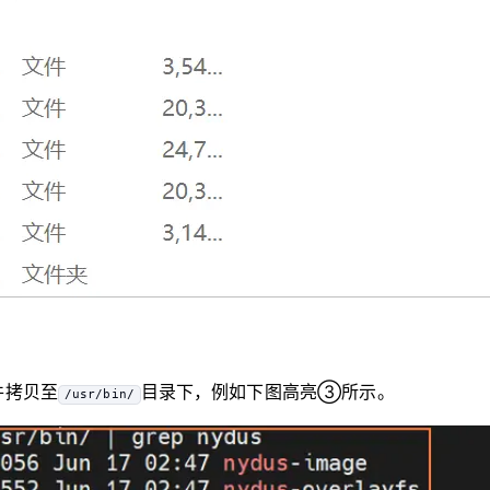
件拷贝至
目录下，例如下图高亮③所示。
/usr/bin/