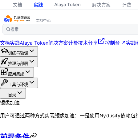
Alaya Token
文档
实践
解决方案
计费
文档中心
搜索
文档
实践
Alaya Token
解决方案
计费
技术分享
控制台 ↗
实践
训练与微调
推理与部署
应用集成
工具与环境
目录
镜像加速
用户可通过两种方式实现镜像加速：一是使用Nydusify依赖
前提条件