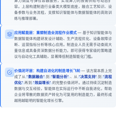
算力调度与弹性容器服务，实现算力的按需供给与动态扩
容。上层构建制造行业垂类大模型底座，融合工艺知识、设
备参数与业务流程，支撑知识智能体与数据智能体的高效训
练与推理部署。
应用赋能层：重塑制造全流程作业模式
— 基于知识智能体与
数据智能体构建研发设计辅助、生产流程优化、设备故障诊
断、运营指标分析等核心应用。制造业人员无需手动查阅大
量信息或具备资深数据分析能力，即可获得专家级的策略建
议与自动化工具辅助，显著降低制造智能化门槛。
价值闭环层：构建自进化的制造增长飞轮
— 该方案本质上完
成了从
"数据融合"
到
"智能分析"
、从
"决策支持"
到
"流程
优化"
再到
"效益增长"
的完整价值闭环。通过持续沉淀制造
数据与交互经验，智能体在实际运行中不断自我进化，帮助
企业将零散的数据资产转化为可复用的制造能力，最终形成
越用越聪明的智能化增长引擎。