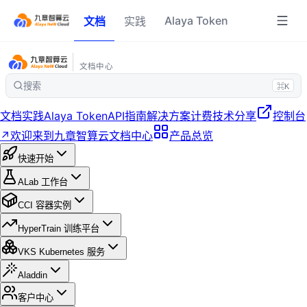
Alaya Token
文档
实践
文档中心
搜索
⌘K
文档
实践
Alaya Token
API指南
解决方案
计费
技术分享
控制台
↗
欢迎来到九章智算云文档中心
产品总览
快速开始
ALab 工作台
CCI 容器实例
HyperTrain 训练平台
VKS Kubernetes 服务
Aladdin
客户中心