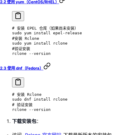
2.2 使用 yum（CentOS/RHEL）
# 安装 EPEL 仓库（如果尚未安装）
sudo
 yum
 install
 epel-release
#安装 Rclone
sudo
 yum
 install
 rclone
#验证安装
rclone
 --version
2.3 使用 dnf（Fedora）
# 安装 Rclone
sudo
 dnf
 install
 rclone
# 验证安装
rclone
 --version
下载安装包
：