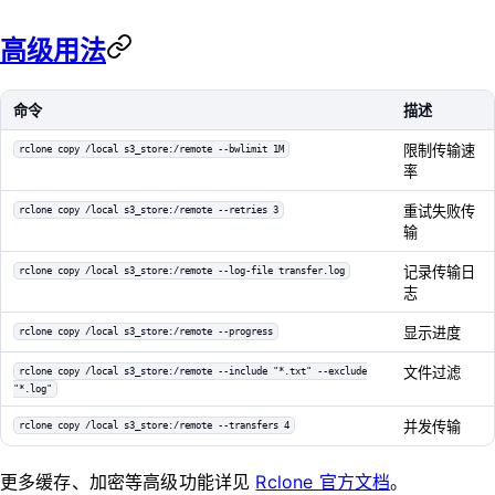
高级用法
命令
描述
限制传输速
rclone copy /local s3_store:/remote --bwlimit 1M
率
重试失败传
rclone copy /local s3_store:/remote --retries 3
输
记录传输日
rclone copy /local s3_store:/remote --log-file transfer.log
志
显示进度
rclone copy /local s3_store:/remote --progress
文件过滤
rclone copy /local s3_store:/remote --include "*.txt" --exclude
"*.log"
并发传输
rclone copy /local s3_store:/remote --transfers 4
更多缓存、加密等高级功能详见
Rclone 官方文档
。