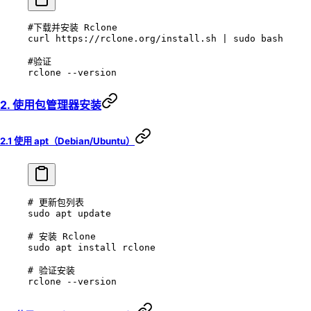
#下载并安装 Rclone
curl
 https://rclone.org/install.sh
 |
 sudo
 bash
#验证
rclone
 --version
2. 使用包管理器安装
2.1 使用 apt（Debian/Ubuntu）
# 更新包列表
sudo
 apt
 update
# 安装 Rclone
sudo
 apt
 install
 rclone
# 验证安装
rclone
 --version