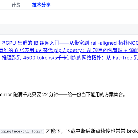
案
计费
技术分享
 ↗
GPU 集群的 IB 组网入门——从带宽到 rail-aligned 拓扑
NC
运维的 6 张表
用 uv 替代 pip / poetry：AI 项目的包管理 + 源
 推理跑到 4500 tokens/s
千卡训练的网络拓扑：从 Fat-Tree 到 D
从 hf-mirror 跑满千兆只要 22 分钟——给一份当下能用的方案集合。
才能下，下载中断后断点续传也常常 bro
uggingface-cli login