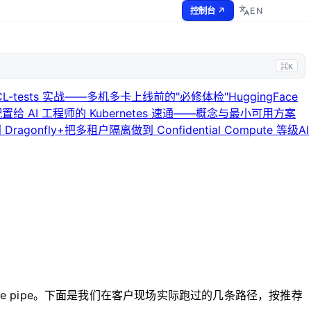
EN
控制台 ↗
⌘K
CL-tests 实战——多机多卡上线前的"必修体检"
HuggingFace
配置
给 AI 工程师的 Kubernetes 速通——概念与最小可用方案
ragonfly+
把多租户隔离做到 Confidential Compute 等级
AI
ke pipe。下面是我们在客户现场实际跑过的几条路径，按推荐