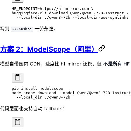
HF_ENDPOINT
=
https://hf-mirror.com
 \
huggingface-cli 
download
 Qwen/Qwen3-72B-Instruct
 \
  --local-dir
 ./qwen3-72b
 --local-dir-use-symlinks
 
写到
一劳永逸。
~/.bashrc
方案 2：ModelScope（阿里）
模型自带国内 CDN，速度比 hf-mirror 还稳，但
不是所有 HF
pip
 install
 modelscope
modelscope
 download
 --model
 Qwen/Qwen3-72B-Instruct
  --local_dir
 ./qwen3-72b
代码层面也支持自动 fallback：