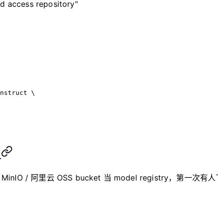
 access repository"
nstruct
 \
）
 MinIO / 阿里云 OSS bucket 当 model registry，第一