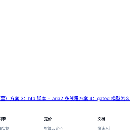
阿里）
方案 3：hfd 脚本 + aria2 多线程
方案 4：gated 模型怎
引擎
定价
文档
器实例
智算云定价
快速入门