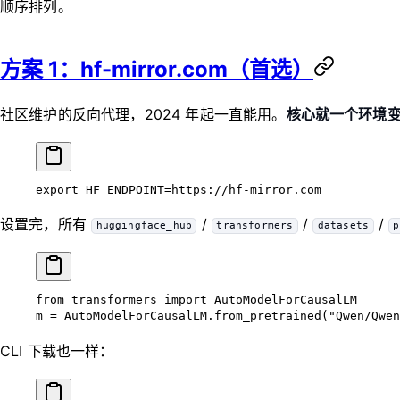
顺序排列。
方案 1：hf-mirror.com（首选）
社区维护的反向代理，2024 年起一直能用。
核心就一个环境
export
 HF_ENDPOINT
=
https://hf-mirror.com
设置完，所有
/
/
/
huggingface_hub
transformers
datasets
p
from
 transformers 
import
 AutoModelForCausalLM
m 
=
 AutoModelForCausalLM.from_pretrained(
"Qwen/Qwen
CLI 下载也一样：