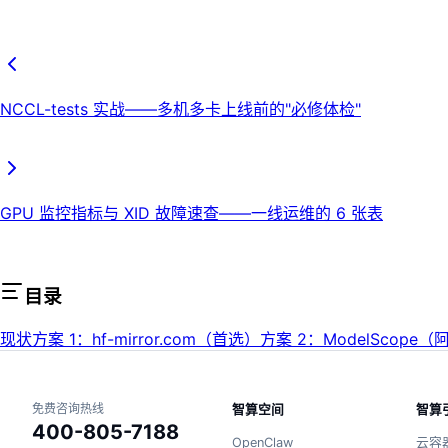
NCCL-tests 实战——多机多卡上线前的"必修体检"
GPU 监控指标与 XID 故障速查——一线运维的 6 张表
目录
现状
方案 1：hf-mirror.com（首选）
方案 2：ModelScope（
免费咨询热线
智算空间
智算
400-805-7188
OpenClaw
云容