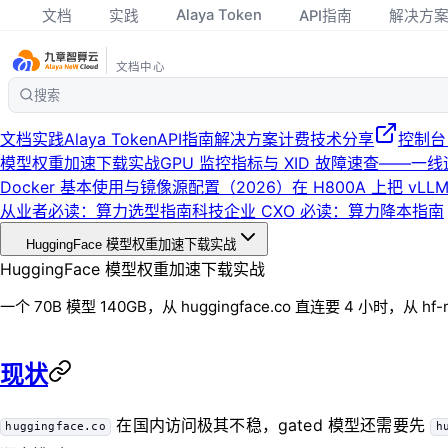
Alaya Token
文档
实践
API指南
解决方
文档中心
搜索
文档
实践
Alaya Token
API指南
解决方案
计费
技术分享
控制台
模型权重加速下载实战
GPU 监控指标与 XID 故障速查——一线
Docker 基本使用与镜像源配置（2026）
在 H800A 上把 vLLM
从业者必读：算力选型指南
科技企业 CXO 必读：算力降本指南
HuggingFace 模型权重加速下载实战
HuggingFace 模型权重加速下载实战
一个 70B 模型 140GB，从 huggingface.co 直连要 4 小时，
现状
在国内访问极其不稳，gated 模型还需要先
huggingface.co
h