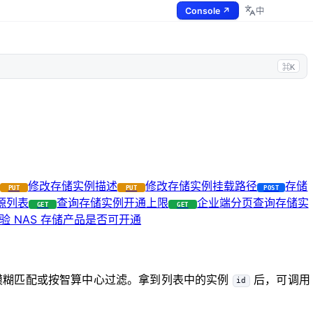
Console ↗
中
⌘K
修改存储实例描述
修改存储实例挂载路径
存储
PUT
PUT
POST
源列表
查询存储实例开通上限
企业端分页查询存储实
GET
GET
验 NAS 存储产品是否可开通
称模糊匹配或按智算中心过滤。拿到列表中的实例
后，可调用
id