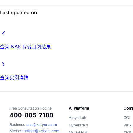
Last updated on
查询 NAS 存储订阅结果
查询实例详情
Free Consultation Hotline
AI Platform
Comp
400-805-7188
Alaya Lab
CCI
Business:
css@zetyun.com
HyperTrain
VKS
Media:
contact@zetyun.com
Model Hub
DKS