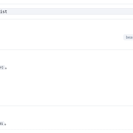
ist
bea
。
Y]
。
01