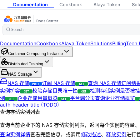
Documentation
Cookbook
Alaya Token
Sol
Docs Center
Search
Documentation
Cookbook
Alaya Token
Solutions
Billing
Tech 
Container Computing Instance
Distributed Training
NAS Storage
NAS 存储
订阅 NAS 存储
查询 NAS 存储订阅结
POST
GET
实例扩容
校验存储目录唯一性
检测存储实例是否被
GET
GET
例
企业存储用量概览
平台端分页查询企业存储概览
GET
GET
auth-header title (TODO)
查询存储实例列表
查询当前企业下的 NAS 存储实例列表，返回每个实例的容
查询实例详情
查看完整信息，或调用
修改描述
、
释放实例
进行