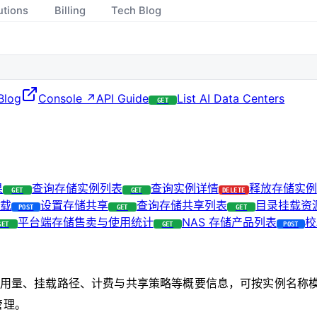
utions
Billing
Tech Blog
Blog
Console ↗
API Guide
List AI Data Centers
GET
果
查询存储实例列表
查询实例详情
释放存储实例
GET
GET
DELETE
挂载
设置存储共享
查询存储共享列表
目录挂载资
POST
GET
GET
平台端存储售卖与使用统计
NAS 存储产品列表
校
GET
GET
POST
量、用量、挂载路径、计费与共享策略等概要信息，可按实例名
管理。