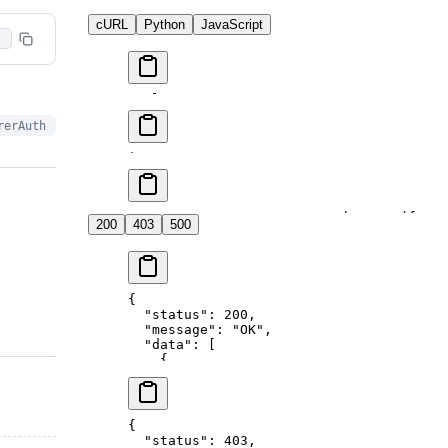
cURL
Python
JavaScript
curl
 -X
 'GET'
 \
  'https://api.alayanew.com/v1/nasStorag
rerAuth
  -H
 'accept: application/json'
 \
  -H
 'Authorization: Bearer [YOUR_API_KE
import
 requests
url 
=
 "https://api.alayanew.com/v1/nasSt
params 
=
 {
"name"
: 
"nas0001"
, 
"aidcId"
: 
"
const
 params
 =
 new
 URLSearchParams
({
headers 
=
 {
200
403
500
  name: 
'nas0001'
,
    "accept"
: 
"application/json"
,
  aidcId: 
'1001'
    "Authorization"
: 
"Bearer [YOUR_API_K
});
}
fetch
(
`https://api.alayanew.com/v1/nasSt
response 
=
 requests.get(url, 
params
=
para
{
  method: 
'GET'
,
print
(response.json())
  "status"
: 
200
,
  headers: {
  "message"
: 
"OK"
,
    'accept'
: 
'application/json'
,
  "data"
: [
    'Authorization'
: 
'Bearer [YOUR_API_K
    {
  }
      "id"
: 
"00964ce3-b99c-43da-8826-ab9
})
      "name"
: 
"nas0001"
,
  .
then
(
res
 =>
 res.
json
())
      "description"
: 
"我的实例"
,
  .
then
(console.log)
      "orderInstanceId"
: 
"00964ce3-b99c-
{
  .
catch
(console.error);
      "status"
: 
"Creating"
,
  "status"
: 
403
,