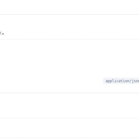
。
0
application/jso