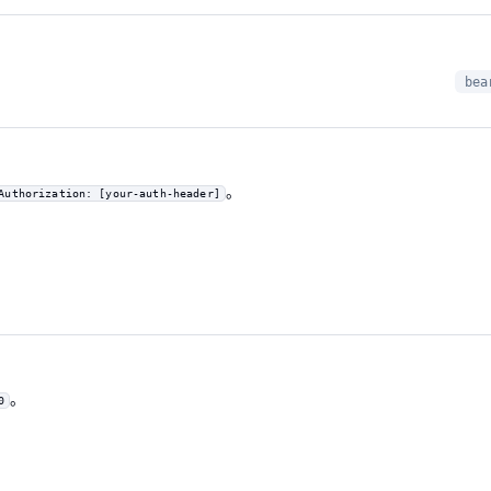
bea
。
Authorization: [your-auth-header]
。
0