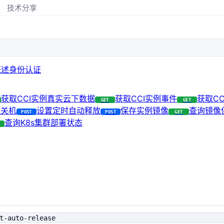
技术分享
概述
身份认证
获取CCI实例真实云下数据
获取CCI实例事件
获取C
GET
GET
动关机
设置定时自动释放
保存实例镜像
查询镜像
POST
POST
GET
查询K8s集群部署状态
t-auto-release