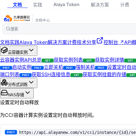
Alaya Token
文档
实践
解决方案
计费
文档中心
搜索
文档
实践
Alaya Token
解决方案
计费
技术分享
控制台 ↗
API
云容器实例
云容器实例API总览
获取实例列表
获取实例详情
GET
GET
GET
启动实例
立即关机
强制关机
设置定时自
POST
POST
POST
POST
端口列表
获取SSH连接信息
获取实例挂载的存储
POST
GET
GET
分布式训练
NAS存储
设置定时自动释放
为CCI容器计算实例设置定时自动释放时间。
https://api.alayanew.com/v1/cci/instance/{id}/se
POST