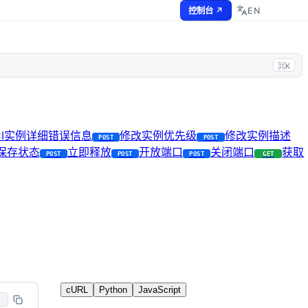
EN
控制台 ↗
⌘K
CI实例详细错误信息
修改实例优先级
修改实例描述
POST
POST
保存状态
立即释放
开放端口
关闭端口
获取
POST
POST
POST
GET
cURL
Python
JavaScript