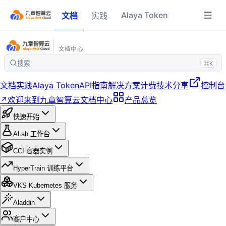
Alaya Token
文档
实践
文档中心
搜索
⌘K
文档
实践
Alaya Token
API指南
解决方案
计费
技术分享
控制台
↗
欢迎来到九章智算云文档中心
产品总览
快速开始
ALab 工作台
CCI 容器实例
HyperTrain 训练平台
VKS Kubernetes 服务
Aladdin
客户中心