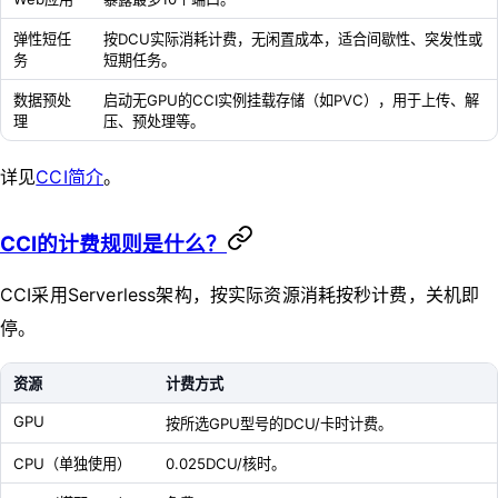
弹性短任
按DCU实际消耗计费，无闲置成本，适合间歇性、突发性或
务
短期任务。
数据预处
启动无GPU的CCI实例挂载存储（如PVC），用于上传、解
理
压、预处理等。
详见
CCI简介
。
CCI的计费规则是什么？
CCI采用Serverless架构，按实际资源消耗按秒计费，关机即
停。
资源
计费方式
GPU
按所选GPU型号的DCU/卡时计费。
CPU（单独使用）
0.025DCU/核时。