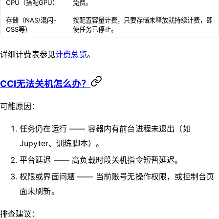
CPU（搭配GPU）
免费。
存储（NAS/混闪-
按配置容量计费，只要存储未释放就持续计费，即
OSS等）
使任务已停止。
详细计费表参见
计费总览
。
CCI无法关机怎么办？
可能原因：
任务仍在运行 —— 容器内有前台进程未退出（如
Jupyter、训练脚本）。
平台延迟 —— 高负载时段关机指令短暂延迟。
权限或界面问题 —— 当前账号无操作权限，或控制台页
面未刷新。
排查建议：