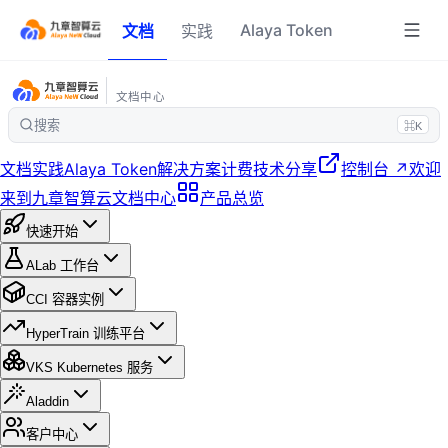
Alaya Token
文档
实践
文档中心
搜索
⌘K
文档
实践
Alaya Token
解决方案
计费
技术分享
控制台 ↗
欢迎
来到九章智算云文档中心
产品总览
快速开始
ALab 工作台
CCI 容器实例
HyperTrain 训练平台
VKS Kubernetes 服务
Aladdin
客户中心