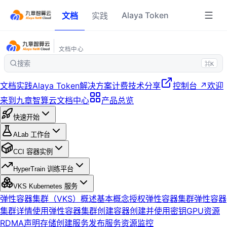
Alaya Token
文档
实践
文档中心
搜索
⌘K
文档
实践
Alaya Token
解决方案
计费
技术分享
控制台 ↗
欢迎
来到九章智算云文档中心
产品总览
快速开始
ALab 工作台
CCI 容器实例
HyperTrain 训练平台
VKS Kubernetes 服务
弹性容器集群（VKS）概述
基本概念
授权弹性容器集群
弹性容器
集群详情
使用弹性容器集群
创建容器
创建并使用密钥
GPU资源
RDMA
声明存储
创建服务
发布服务
资源监控