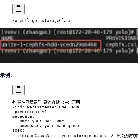
kubectl
 get
 storageClass
示例：
# 弹性容器集群 动态存储 pvc 声明
kind
: 
PersistentVolumeClaim
apiVersion
: 
v1
metadata
:
  name
: 
your-pvc-name
  namespace
: 
your-namespace
spec
:
  storageClassName
: 
your-storage-class
  # 上步获取