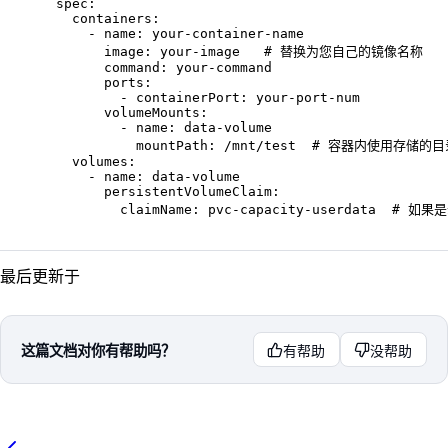
  spec
:
    containers
:
      - 
name
: 
your-container-name
        image
: 
your-image
   # 替换为您自己的镜像名称
        command
: 
your-command
        ports
:
          - 
containerPort
: 
your-port-num
        volumeMounts
:
          - 
name
: 
data-volume
            mountPath
: 
/mnt/test
  # 容器内使用存储的目
    volumes
:
      - 
name
: 
data-volume
        persistentVolumeClaim
:
          claimName
: 
pvc-capacity-userdata
  # 如果
最后更新于
这篇文档对你有帮助吗？
有帮助
没帮助