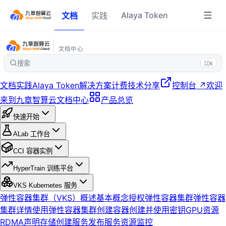
Alaya Token
文档
实践
文档中心
搜索
⌘K
文档
实践
Alaya Token
解决方案
计费
技术分享
控制台 ↗
欢迎
来到九章智算云文档中心
产品总览
快速开始
ALab 工作台
CCI 容器实例
HyperTrain 训练平台
VKS Kubernetes 服务
弹性容器集群（VKS）概述
基本概念
授权弹性容器集群
弹性容器
集群详情
使用弹性容器集群
创建容器
创建并使用密钥
GPU资源
RDMA
声明存储
创建服务
发布服务
资源监控