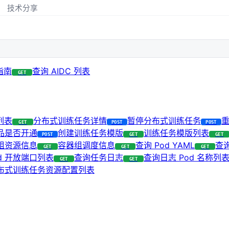
技术分享
 指南
查询 AIDC 列表
GET
列表
分布式训练任务详情
暂停分布式训练任务
GET
POST
POST
品是否开通
创建训练任务模版
训练任务模版列表
POST
GET
GET
组资源信息
容器组调度信息
查询 Pod YAML
查询
GET
GET
GET
d 开放端口列表
查询任务日志
查询日志 Pod 名称列
GET
GET
布式训练任务资源配置列表