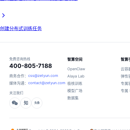
创建分布式训练任务
免费咨询热线
智算空间
智算
400-805-7188
OpenClaw
云容
css@zetyun.com
商务合作：
Alaya Lab
弹性
contact@zetyun.com
媒体沟通：
极核训练
专属
模型广场
专属 
关注我们
数据集
知
头条