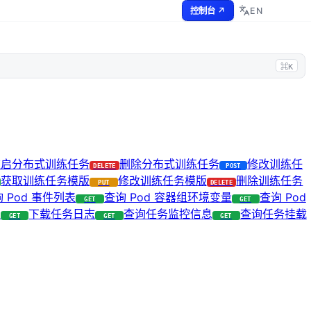
EN
控制台 ↗
⌘K
重启分布式训练任务
删除分布式训练任务
修改训练任
DELETE
POST
获取训练任务模版
修改训练任务模版
删除训练任务
PUT
DELETE
 Pod 事件列表
查询 Pod 容器组环境变量
查询 Pod
GET
GET
表
下载任务日志
查询任务监控信息
查询任务挂载
GET
GET
GET