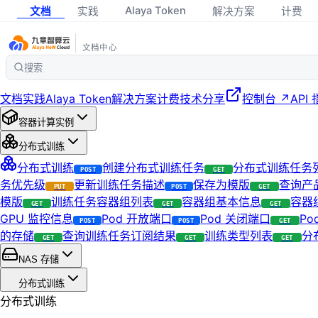
Alaya Token
文档
实践
解决方案
计费
文档中心
搜索
文档
实践
Alaya Token
解决方案
计费
技术分享
控制台 ↗
API
容器计算实例
分布式训练
分布式训练
创建分布式训练任务
分布式训练任务
POST
GET
务优先级
更新训练任务描述
保存为模版
查询产
PUT
POST
GET
模版
训练任务容器组列表
容器组基本信息
容器
GET
GET
GET
GPU 监控信息
Pod 开放端口
Pod 关闭端口
Po
POST
POST
GET
的存储
查询训练任务订阅结果
训练类型列表
分
GET
GET
GET
NAS 存储
分布式训练
分布式训练