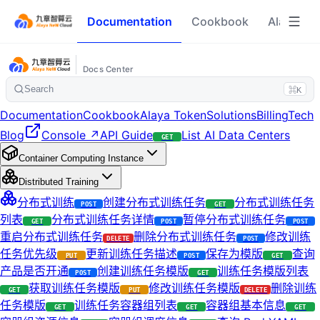
Documentation
Cookbook
Alaya To
Docs Center
Search
⌘K
Documentation
Cookbook
Alaya Token
Solutions
Billing
Tech
Blog
Console ↗
API Guide
List AI Data Centers
GET
Container Computing Instance
Distributed Training
分布式训练
创建分布式训练任务
分布式训练任务
POST
GET
列表
分布式训练任务详情
暂停分布式训练任务
GET
POST
POST
重启分布式训练任务
删除分布式训练任务
修改训练
DELETE
POST
任务优先级
更新训练任务描述
保存为模版
查询
PUT
POST
GET
产品是否开通
创建训练任务模版
训练任务模版列表
POST
GET
获取训练任务模版
修改训练任务模版
删除训练
GET
PUT
DELETE
任务模版
训练任务容器组列表
容器组基本信息
GET
GET
GET