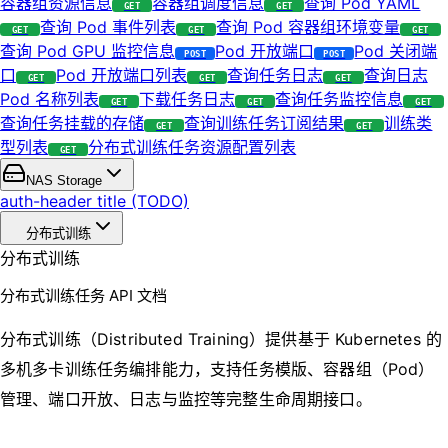
容器组资源信息
容器组调度信息
查询 Pod YAML
GET
GET
查询 Pod 事件列表
查询 Pod 容器组环境变量
GET
GET
GET
查询 Pod GPU 监控信息
Pod 开放端口
Pod 关闭端
POST
POST
口
Pod 开放端口列表
查询任务日志
查询日志
GET
GET
GET
Pod 名称列表
下载任务日志
查询任务监控信息
GET
GET
GET
查询任务挂载的存储
查询训练任务订阅结果
训练类
GET
GET
型列表
分布式训练任务资源配置列表
GET
NAS Storage
auth-header title (TODO)
分布式训练
分布式训练
分布式训练任务 API 文档
分布式训练（Distributed Training）提供基于 Kubernetes 的
多机多卡训练任务编排能力，支持任务模版、容器组（Pod）
管理、端口开放、日志与监控等完整生命周期接口。