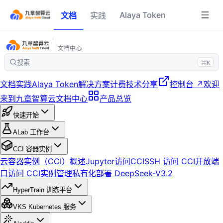
Alaya Token
文档
实践
文档中心
搜索
⌘K
文档
实践
Alaya Token
解决方案
计费
技术分享
控制台 ↗
欢迎
来到九章智算云文档中心
产品总览
快速开始
ALab 工作台
CCI 容器实例
云容器实例（CCI）概述
Jupyter访问CCI
SSH 访问 CCI
开放端
口访问 CCI
实例管理
私有化部署 DeepSeek-V3.2
HyperTrain 训练平台
VKS Kubernetes 服务