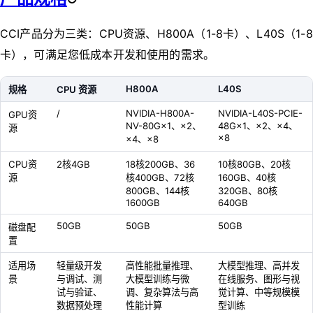
CCI产品分为三类：CPU资源、H800A（1-8卡）、L40S（1-8
卡），可满足您低成本开发和使用的需求。
H800A
L40S
规格
CPU 资源
/
NVIDIA-H800A-
NVIDIA-L40S-PCIE-
GPU资
NV-80G×1、×2、
48G×1、×2、×4、
源
×8
×4、×8
CPU资
2核4GB
18核200GB、36
10核80GB、20核
源
核400GB、72核
160GB、40核
800GB、144核
320GB、80核
1600GB
640GB
50GB
50GB
50GB
磁盘配
置
适用场
轻量级开发
高性能批量推理、
大模型推理、高并发
景
与调试、测
大模型训练与微
在线服务、图形与视
试与验证、
调、复杂算法与高
觉计算、中等规模模
数据预处理
性能计算
型训练