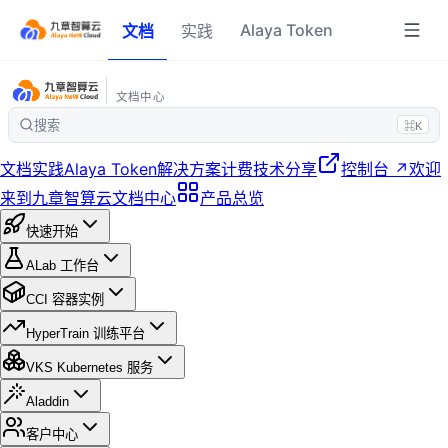
Alaya Token
文档
实践
文档中心
搜索
⌘K
文档
实践
Alaya Token
解决方案
计费
技术分享
控制台 ↗
欢迎
来到九章智算云文档中心
产品总览
快速开始
ALab 工作台
CCI 容器实例
HyperTrain 训练平台
VKS Kubernetes 服务
Aladdin
客户中心