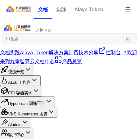
Alaya Token
文档
实践
文档中心
搜索
⌘K
文档
实践
Alaya Token
解决方案
计费
技术分享
控制台 ↗
欢迎
来到九章智算云文档中心
产品总览
快速开始
ALab 工作台
CCI 容器实例
HyperTrain 训练平台
VKS Kubernetes 服务
Aladdin
客户中心