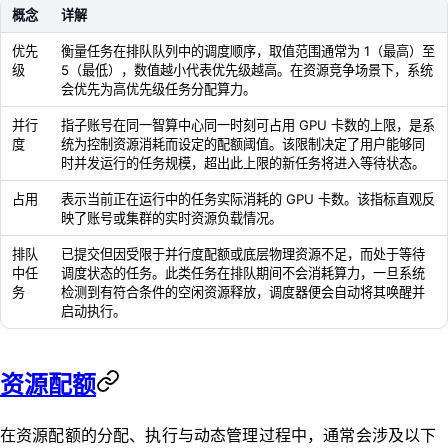
概念
详解
优先
衡量任务在排队队列中的调度顺序，取值范围通常为 1（最高）至
级
5（最低），数值越小代表优先级越高。在资源竞争场景下，系统
会优先为高优先级任务分配算力。
并行
指子账号在同一智算中心同一时刻可占用 GPU 卡数的上限，是系
度
统为控制资源消耗而设定的配额阈值。该限制决定了用户能够同
时并发运行的任务规模，超出此上限的新任务将进入等待状态。
占用
表示当前正在运行中的任务实际消耗的 GPU 卡数。该指标直观反
映了账号或集群的实时资源负载情况。
排队
已提交但因受限于并行度配额或底层物理资源不足，而处于等待
中任
调度状态的任务。此类任务在排队期间不会消耗算力，一旦系统
务
检测到有符合条件的空闲资源释放，调度器便会自动将其唤醒并
启动执行。
资源配额
在资源配额的分配、执行与动态管理过程中，通常会涉及以下