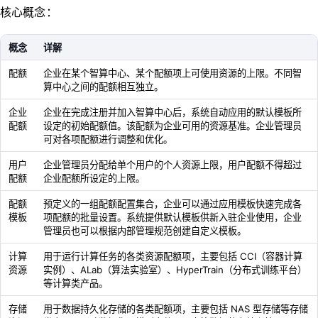
核心概念：
概念
详解
配额
企业在某个智算中心、某个配额项上可使用资源的上限。不同智
算中心之间的配额相互独立。
企业
企业在完成注册并加入智算中心后，系统自动应用的默认模板所
配额
设定的初始配额值。该配额为企业可用的资源基准。企业管理员
可对各项配额进行调整和优化。
用户
企业管理员分配给单个用户的个人资源上限，用户配额不得超过
配额
企业配额所设定的上限。
配额
预定义的一组配额配置集合，企业可以通过应用模板快速完成各
模板
项配额的批量设置。系统提供默认模板供新入驻企业使用，企业
管理员也可以根据内部管理规范创建自定义模板。
计算
用于运行计算任务的各类资源配额项，主要包括 CCI（容器计算
资源
实例）、ALab（算法实验室）、HyperTrain（分布式训练平台）
等计算类产品。
存储
用于数据持久化存储的各类配额项，主要包括 NAS 型存储等存储