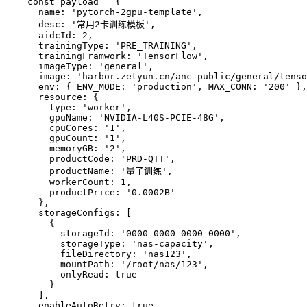
const
 payload
 =
 {
  name: 
'pytorch-2gpu-template'
,
  desc: 
'常用2卡训练模板'
,
  aidcId: 
2
,
  trainingType: 
'PRE_TRAINING'
,
  trainingFramwork: 
'TensorFlow'
,
  imageType: 
'general'
,
  image: 
'harbor.zetyun.cn/anc-public/general/tenso
  env: { ENV_MODE: 
'production'
, MAX_CONN: 
'200'
 },
  resource: {
    type: 
'worker'
,
    gpuName: 
'NVIDIA-L40S-PCIE-48G'
,
    cpuCores: 
'1'
,
    gpuCount: 
'1'
,
    memoryGB: 
'2'
,
    productCode: 
'PRD-QTT'
,
    productName: 
'量子训练'
,
    workerCount: 
1
,
    productPrice: 
'0.0002B'
  },
  storageConfigs: [
    {
      storageId: 
'0000-0000-0000-0000'
,
      storageType: 
'nas-capacity'
,
      fileDirectory: 
'nas123'
,
      mountPath: 
'/root/nas/123'
,
      onlyRead: 
true
    }
  ],
  enableAutoRetry: 
true
,