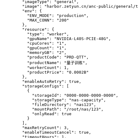
    "imageType": "general",
    "image": "harbor.zetyun.cn/anc-public/general/t
    "env": {
      "ENV_MODE": "production",
      "MAX_CONN": "200"
    },
    "resource": {
      "type": "worker",
      "gpuName": "NVIDIA-L40S-PCIE-48G",
      "cpuCores": "1",
      "gpuCount": "1",
      "memoryGB": "2",
      "productCode": "PRD-QTT",
      "productName": "量子训练",
      "workerCount": 1,
      "productPrice": "0.0002B"
    },
    "enableAutoRetry": true,
    "storageConfigs": [
      {
        "storageId": "0000-0000-0000-0000",
        "storageType": "nas-capacity",
        "fileDirectory": "nas123",
        "mountPath": "/root/nas/123",
        "onlyRead": true
      }
    ],
    "maxRetryCount": 3,
    "enableTimeoutCancel": true,
    "timeoutHours": 1,