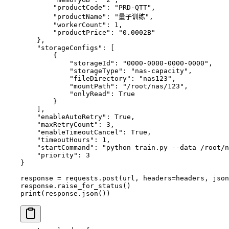
        "productCode"
: 
"PRD-QTT"
,
        "productName"
: 
"量子训练"
,
        "workerCount"
: 
1
,
        "productPrice"
: 
"0.0002B"
    },
    "storageConfigs"
: [
        {
            "storageId"
: 
"0000-0000-0000-0000"
,
            "storageType"
: 
"nas-capacity"
,
            "fileDirectory"
: 
"nas123"
,
            "mountPath"
: 
"/root/nas/123"
,
            "onlyRead"
: 
True
        }
    ],
    "enableAutoRetry"
: 
True
,
    "maxRetryCount"
: 
3
,
    "enableTimeoutCancel"
: 
True
,
    "timeoutHours"
: 
1
,
    "startCommand"
: 
"python train.py --data /root/
    "priority"
: 
3
}
response 
=
 requests.post(url, 
headers
=
headers, 
json
response.raise_for_status()
print
(response.json())