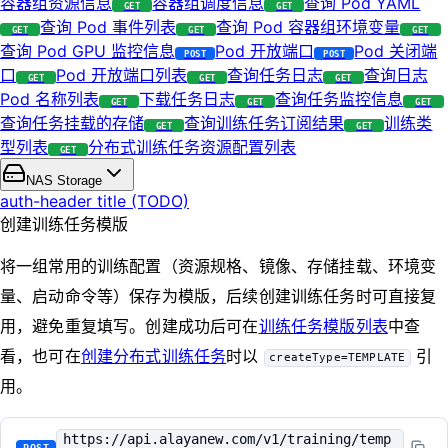
容器组资源信息
容器组调度信息
查询 Pod YAML
GET
GET
查询 Pod 事件列表
查询 Pod 容器组环境变量
GET
GET
GET
查询 Pod GPU 监控信息
Pod 开放端口
Pod 关闭端
POST
POST
口
Pod 开放端口列表
查询任务日志
查询日志
GET
GET
GET
Pod 名称列表
下载任务日志
查询任务监控信息
GET
GET
GET
查询任务挂载的存储
查询训练任务订阅结果
训练类
GET
GET
型列表
分布式训练任务资源配置列表
GET
NAS Storage
auth-header title (TODO)
创建训练任务模版
将一组常用的训练配置（资源规格、镜像、存储挂载、环境变
量、启动命令等）保存为模版，后续创建训练任务时可直接复
用，避免重复填写。创建成功后可在
训练任务模版列表
中查
看，也可在
创建分布式训练任务
时以
引
createType=TEMPLATE
用。
https://api.alayanew.com/v1/training/temp
POST