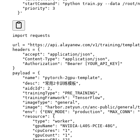
    "startCommand": "python train.py --data /root/n
    "priority": 3
  }'
import
 requests
url 
=
 "https://api.alayanew.com/v1/training/templat
headers 
=
 {
    "accept"
: 
"application/json"
,
    "Content-Type"
: 
"application/json"
,
    "Authorization"
: 
"Bearer [YOUR_API_KEY]"
}
payload 
=
 {
    "name"
: 
"pytorch-2gpu-template"
,
    "desc"
: 
"常用2卡训练模板"
,
    "aidcId"
: 
2
,
    "trainingType"
: 
"PRE_TRAINING"
,
    "trainingFramwork"
: 
"TensorFlow"
,
    "imageType"
: 
"general"
,
    "image"
: 
"harbor.zetyun.cn/anc-public/general/t
    "env"
: {
"ENV_MODE"
: 
"production"
, 
"MAX_CONN"
: 
"
    "resource"
: {
        "type"
: 
"worker"
,
        "gpuName"
: 
"NVIDIA-L40S-PCIE-48G"
,
        "cpuCores"
: 
"1"
,
        "gpuCount"
: 
"1"
,
        "memoryGB"
: 
"2"
,