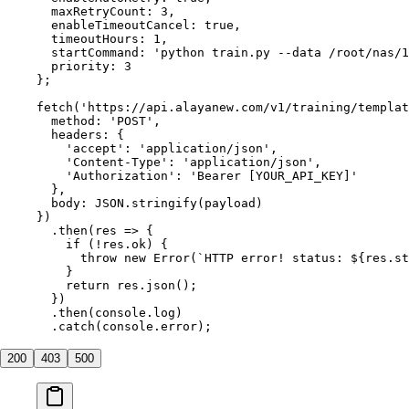
  maxRetryCount: 
3
,
  enableTimeoutCancel: 
true
,
  timeoutHours: 
1
,
  startCommand: 
'python train.py --data /root/nas/1
  priority: 
3
};
fetch
(
'https://api.alayanew.com/v1/training/templat
  method: 
'POST'
,
  headers: {
    'accept'
: 
'application/json'
,
    'Content-Type'
: 
'application/json'
,
    'Authorization'
: 
'Bearer [YOUR_API_KEY]'
  },
  body: 
JSON
.
stringify
(payload)
})
  .
then
(
res
 =>
 {
    if
 (
!
res.ok) {
      throw
 new
 Error
(
`HTTP error! status: ${
res
.
st
    }
    return
 res.
json
();
  })
  .
then
(console.log)
  .
catch
(console.error);
200
403
500