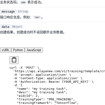
业务状态码，
表示成功。
200
message
String
接口响应信息。例如：
。
"OK"
data
Object
创建结果。创建成功时不返回额外业务数据。
cURL
Python
JavaScript
curl
 -X
 'POST'
 \
  'https://api.alayanew.com/v1/training/template/cr
  -H
 'accept: application/json'
 \
  -H
 'Content-Type: application/json'
 \
  -H
 'Authorization: Bearer [YOUR_API_KEY]'
 \
  -d
 '{
    "name": "my training task",
    "desc": "my training task",
    "aidcId": 2,
    "trainingType": "PRE_TRAINING",
    "trainingFramwork": "TensorFlow",