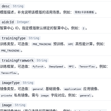
desc
String
模版描述，补充说明该模版的适用场景。例如：
。
常用2卡训练模板
aidcId
Integer
智算中心 ID，指定模版默认绑定的智算中心。例如：
。
2
trainingType
String
训练类型，可选值：
预训练、
高性能计算。例如：
PRE_TRAINING
HPC
。
PRE_TRAINING
trainingFramwork
String
训练框架，可选值：
、
、
、
。例如：
PyTorch
DeepSpeed
MPI
TensorFlow
。
TensorFlow
imageType
String
镜像类型，可选值：
基础镜像、
应用镜像、
general
application
私有镜像。需与
字段对应。例如：
。
private
image
general
image
String
容器镜像地址（用户选择的容器镜像）。例如：