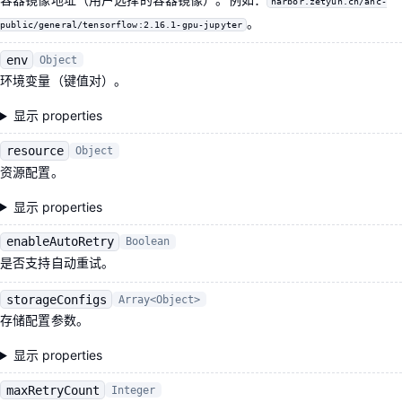
harbor.zetyun.cn/anc-
。
public/general/tensorflow:2.16.1-gpu-jupyter
env
Object
环境变量（键值对）。
显示 properties
resource
Object
资源配置。
显示 properties
enableAutoRetry
Boolean
是否支持自动重试。
storageConfigs
Array<Object>
存储配置参数。
显示 properties
maxRetryCount
Integer