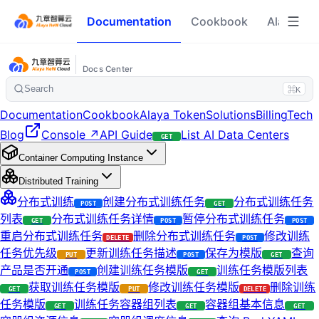
Documentation
Cookbook
Alaya To
Docs Center
Search
⌘K
Documentation
Cookbook
Alaya Token
Solutions
Billing
Tech
Blog
Console ↗
API Guide
List AI Data Centers
GET
Container Computing Instance
Distributed Training
分布式训练
创建分布式训练任务
分布式训练任务
POST
GET
列表
分布式训练任务详情
暂停分布式训练任务
GET
POST
POST
重启分布式训练任务
删除分布式训练任务
修改训练
DELETE
POST
任务优先级
更新训练任务描述
保存为模版
查询
PUT
POST
GET
产品是否开通
创建训练任务模版
训练任务模版列表
POST
GET
获取训练任务模版
修改训练任务模版
删除训练
GET
PUT
DELETE
任务模版
训练任务容器组列表
容器组基本信息
GET
GET
GET