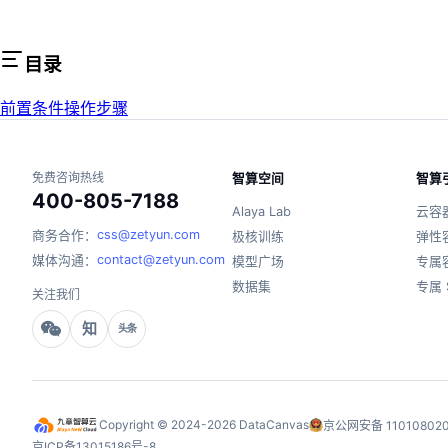
目录
前置条件
操作步骤
免费咨询热线
智算空间
智算
400-805-7188
Alaya Lab
云容
css@zetyun.com
商务合作：
极核训练
弹性
contact@zetyun.com
媒体沟通：
模型广场
专属
数据集
专属 
关注我们
知
头条
Copyright © 2024-2026 DataCanvas
京公网安备 110108020
京ICP备13015186号-8