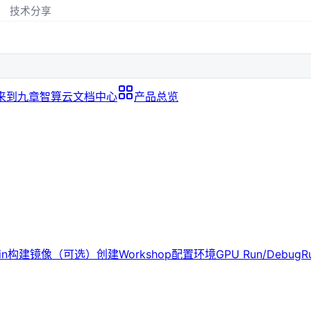
技术分享
来到九章智算云文档中心
产品总览
in
构建镜像（可选）
创建Workshop
配置环境
GPU Run/Debug
R