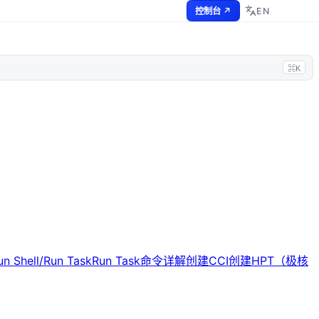
EN
控制台 ↗
⌘K
un Shell/Run Task
Run Task命令详解
创建CCI
创建HPT（极核