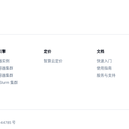
引擎
定价
文档
器实例
智算云定价
快速入门
容器集群
使用指南
容器集群
服务与支持
Slurm 集群
44785 号