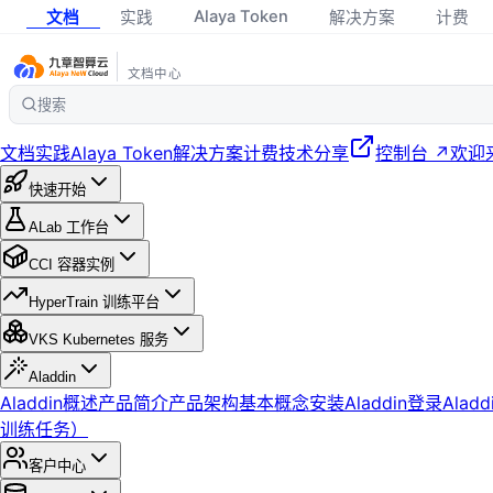
Alaya Token
文档
实践
解决方案
计费
文档中心
搜索
文档
实践
Alaya Token
解决方案
计费
技术分享
控制台 ↗
欢迎
快速开始
ALab 工作台
CCI 容器实例
HyperTrain 训练平台
VKS Kubernetes 服务
Aladdin
Aladdin概述
产品简介
产品架构
基本概念
安装Aladdin
登录Aladd
训练任务）
客户中心