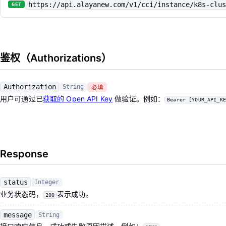
https://api.alayanew.com/v1/cci/instance/k8s-clus
GET
鉴权（Authorizations）
Authorization
String
必填
用户可通过已
获取的 Open API Key
做验证。例如：
Bearer [YOUR_API_KE
Response
status
Integer
业务状态码，
表示成功。
200
message
String