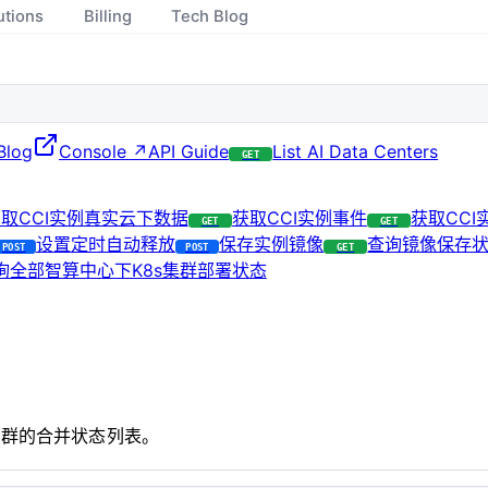
utions
Billing
Tech Blog
Blog
Console ↗
API Guide
List AI Data Centers
GET
取CCI实例真实云下数据
获取CCI实例事件
获取CC
GET
GET
设置定时自动释放
保存实例镜像
查询镜像保存
POST
POST
GET
询全部智算中心下K8s集群部署状态
集群的合并状态列表。