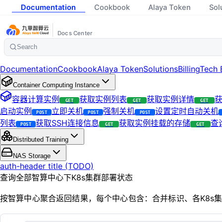
Documentation
Cookbook
Alaya Token
Sol
Docs Center
Search
Documentation
Cookbook
Alaya Token
Solutions
Billing
Tech 
Container Computing Instance
容器计算实例
获取实例列表
获取实例详情
获
GET
GET
GET
启动实例
立即关机
强制关机
设置定时自动关机
POST
POST
POST
列表
获取SSH连接信息
获取实例挂载的存储
查
POST
GET
GET
Distributed Training
NAS Storage
auth-header title (TODO)
查询全部智算中心下K8s集群部署状态
按智算中心聚合返回结果，每个中心包含：合并标识、各K8s