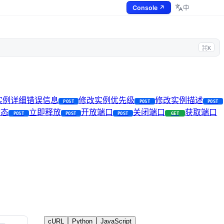
Console ↗
中
⌘K
I实例详细错误信息
修改实例优先级
修改实例描述
POST
POST
POST
状态
立即释放
开放端口
关闭端口
获取端口
POST
POST
POST
GET
cURL
Python
JavaScript