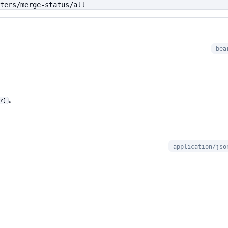
ters/merge-status/all
bea
。
Y]
application/jso